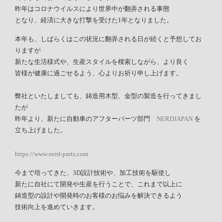
昨年はコロナウイルスにより世界中が翻弄される事態
となり、経済に大きな打撃を受けた1年となりました。
本年も、しばらくはこの状況に翻弄される日が続くと予想してお
りますが
新たな生活様式や、生産スタイルを模索しながら、より良く
皆様が健康に過ごせるよう、心よりお祈り申し上げます。
弊社といたしましても、鋳造用木型、金型の製造を行ってきまし
たが
昨年より、新たに自動車のアフターパーツ部門
NERDJAPAN
を
立ち上げました。
https://www.nerd-parts.com
今まで培ってきた、3D設計技術や、加工技術を駆使し
新たに自社にて開発や生産を行うことで、これまで以上に
鋳造型の設計や開発時のお客様のお悩みを解決できるよう
技術向上を進めていきます。